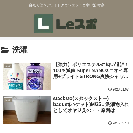
自宅で使うアウトドアガジェットと車中泊 考察
洗濯
【強力】ポリエステルの匂い退治！
洗濯
100％滅菌 Super NANOXニオイ専
用+ブライトSTRONG爽快シャワー
で完璧
2023.01.07
stacksto(スタックストー)
洗濯
baquet(バケット)M/25L 洗濯物入れ
としてオヤジ臭の・・原因は
2015.03.13