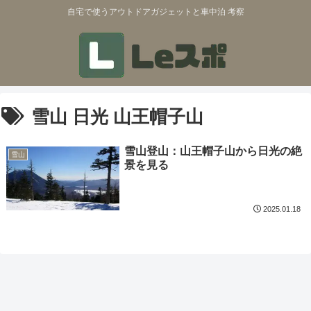
自宅で使うアウトドアガジェットと車中泊 考察
雪山 日光 山王帽子山
雪山登山：山王帽子山から日光の絶
雪山
景を見る
2025.01.18