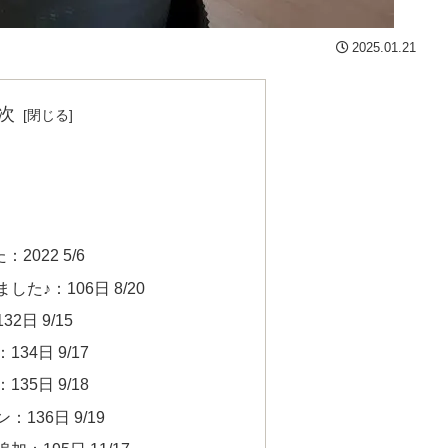
2025.01.21
次
022 5/6
た♪：106日 8/20
日 9/15
34日 9/17
35日 9/18
136日 9/19