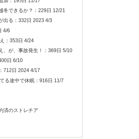
：195日 11/17
できるか？：229日 12/21
：332日 2023 4/3
4/6
353日 4/24
、が、事故発生！：369日 5/10
日 6/10
2日 2024 4/17
る途中で休眠：916日 11/7
約済のストレチア