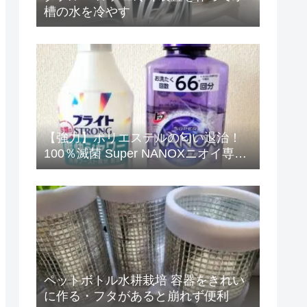
槽の水を冷やす
【強力】ポリエステルの匂い退治！
100％滅菌 Super NANOXニオイ専用
+ブライトSTRONG爽快シャワーで完
璧
ペットボトル水耕栽培 容器をきれい
に作る・フタがあると崩れず便利