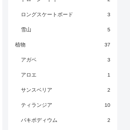
ロングスケートボード
3
雪山
5
植物
37
アガベ
3
アロエ
1
サンスベリア
2
ティランジア
10
パキポディウム
2