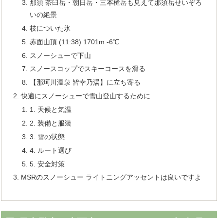
那須 茶臼岳・朝日岳・三本槍岳も見えて那須岳せいぞろ
いの絶景
枝についた氷
赤面山頂 (11:38) 1701m -6℃
スノーシューで下山
スノースコップでスキーコースを滑る
【那珂川温泉 皆幸乃湯】に立ち寄る
快適にスノーシューで雪山登山するために
1. 天候と気温
2. 装備と服装
3. 雪の状態
4. ルート選び
5. 安全対策
MSRのスノーシュー ライトニングアッセントは良いですよ