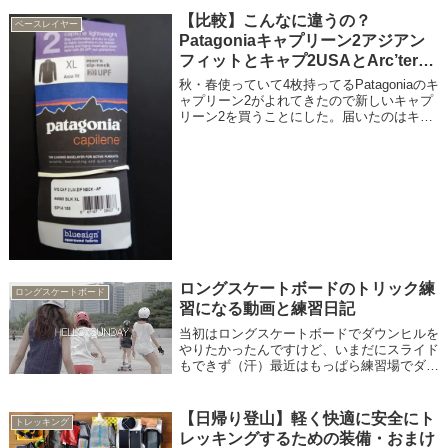
【比較】こんなに違うの？
ベースレイヤー
Patagoniaキャプリーン2アジアン
フィットとキャプ2USAとArc’teryx
Phase SL
秋・春使っていて4枚持ってるPatagoniaのキ
ャプリーン2がよれてきたので新しいキャプ
リーン2を買うことにした。届いたのはキャ
プリーン2のアジアンフィットXLサイズ
ロングスケートボードのトリック練
ロングスケートボード
習になる動画と練習日記
当初はロングスケートボードでダウンヒルを
やりたかったんですけど、いまだにスライド
もできず（汗）最近はもっぱら練習場でダン
シングにハマってます。
【日帰り登山】軽く快適に安全にト
トレッキング
レッキングするための装備・おまけ