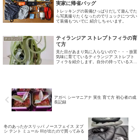
実家に帰省バッグ
トレッキングの装備ひっぱりだして遊んでた
ら写真撮りたくなったのでリュックにつづい
て装備もついでに 紹介しちゃいます。
ティランジア ストレプトフィラの育
ティランジア
て方
見た目があまり気に入らないので・・・放置
気味に育てているティランジア ストレプト
フィラを紹介します。自分の持っているスト
レプトフィラが葉姿が悪いのか？もっと魅力
的なストレプトフィラはあるのだろうか？
アガベ シーマニアナ 実生 育て方 初心者の成
長記録
冬のあったかスリッパ ノースフェイス ヌプ
シ テント ミュール IIIが出たので買ってみる