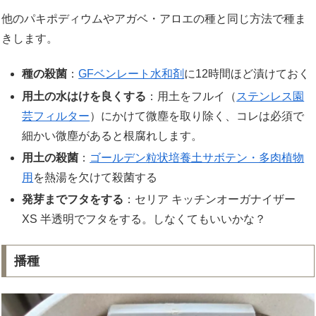
他のパキポディウムやアガベ・アロエの種と同じ方法で種ま
きします。
種の殺菌
：
GFベンレート水和剤
に12時間ほど漬けておく
用土の水はけを良くする
：用土をフルイ（
ステンレス園
芸フィルター
）にかけて微塵を取り除く、コレは必須で
細かい微塵があると根腐れします。
用土の殺菌
：
ゴールデン粒状培養土サボテン・多肉植物
用
を熱湯を欠けて殺菌する
発芽までフタをする
：セリア キッチンオーガナイザー
XS 半透明でフタをする。しなくてもいいかな？
播種