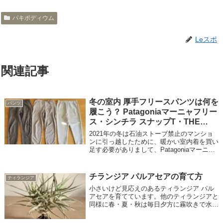
パキポディウム
Leスポ
関連記事
冬の室内 厚手フリースパンツは何を
パンツ
履こう？ Patagoniaマーニャフリー
ス・シンチラ スナップT・THE
NORTH FACE テックエアースウェ
2021年の冬は石油ストーブ禁止のマンショ
ットジョガーパンツ レビュー
ンに引っ越したために、暖かい室内着を買い
足す必要がありまして、Patagoniaマーニャ
フリースパンツと、THE NORTH FACE テッ
クエアースウェットジョガーパンツを試して
みました。オススメ...
チランジア パルアセアの育て方
ティランジア
小さいけど見応えのあるティランジア パル
アセアを育てています。他のティランジアと
同様に春・夏・秋は毎日夕方に霧吹きで水や
りをすると葉が伸びてボリュームがでてカッ
コよい葉姿になりました。