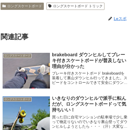
ロングスケートボード
ロングスケートボード トリック
Leスポ
関連記事
brakeboard ダウンヒルしてブレー
ロングスケートボード
キ付きスケートボードが普及しない
理由が分かった
ブレーキ付きスケートボード brakeboardを
装着して裏山ダウンヒル行ってきました。ス
ピードをコントロールできて安全にダウンヒ
ルできたのですが・・・なんかつまらなくな
っちゃいました。
いきなりのダウンヒルで派手に転ん
ロングスケートボード
だが、ロングスケートボードって気
持ちいい！
買った日に自宅マンションの駐車場で少し乗
って物足りないのでいきなり裏山登ってダウ
ンヒルしようとしたら・・・（汗）大変な結