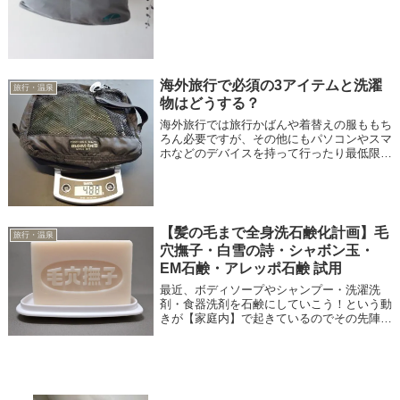
海外旅行で必須の3アイテムと洗濯
旅行・温泉
物はどうする？
海外旅行では旅行かばんや着替えの服ももち
ろん必要ですが、その他にもパソコンやスマ
ホなどのデバイスを持って行ったり最低限必
要なものはあると思います。 その他にも以
下の3つは必要になってくるものです。 全世
界対応の電源タップ スーツケースを計る...
【髪の毛まで全身洗石鹸化計画】毛
旅行・温泉
穴撫子・白雪の詩・シャボン玉・
EM石鹸・アレッポ石鹸 試用
最近、ボディソープやシャンプー・洗濯洗
剤・食器洗剤を石鹸にしていこう！という動
きが【家庭内】で起きているのでその先陣と
して自分がまずは実験台で・・・シャンプー
代わりに石鹸で髪の毛を洗うように言われて
いました（汗）結論としてはシャンプーを辞
め...