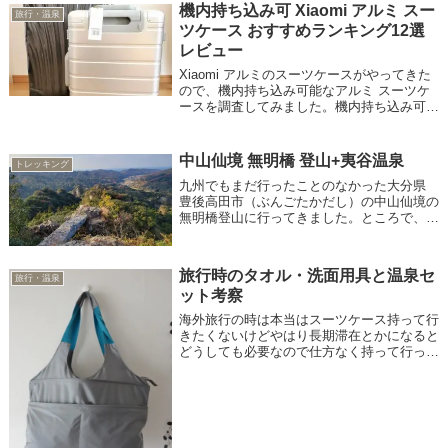
に行くのも楽しみで、だいたい2時から4時...
機内持ち込み可 Xiaomi アルミ スー
旅行・温泉
ツケース おすすめランキング12選
レビュー
Xiaomi アルミのスーツケースがやってきた
ので、機内持ち込み可能なアルミ スーツケ
ースを調査してみました。機内持ち込み可能
なアルミのスーツケース選び方やオススメ
12選を紹介します。高級感があるアルミ ス
ーツケースはビジネスや旅行で重宝し...
中山仙境 無明橋 登山+夷谷温泉
トレッキング
九州でもまだ行ったことのなかった大分県
豊後高田市（ぶんごたかだし）の中山仙境の
無明橋登山に行ってきました。ところで、
「豊後」って「ぶんご」と読むそうで地元以
外の人だったら読めないですよね？漢字は読
み方が多くて当て字もあって困った。
旅行時のタオル・洗面用具と温泉セ
旅行・温泉
ット考察
海外旅行の時は本当はスーツケース持って行
きたくないけどやはり長期滞在とかになると
どうしても必要なので仕方なく持って行って
ます。スーツケースや重い荷物があるとどう
しても邪魔で、サッと観光には行けず一回ホ
テルに荷物を置いて・・・