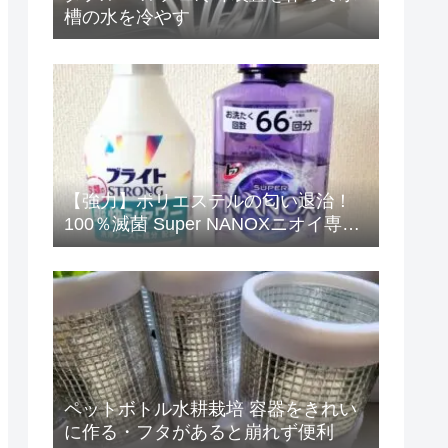
槽の水を冷やす
【強力】ポリエステルの匂い退治！
100％滅菌 Super NANOXニオイ専用
+ブライトSTRONG爽快シャワーで完
璧
ペットボトル水耕栽培 容器をきれい
に作る・フタがあると崩れず便利