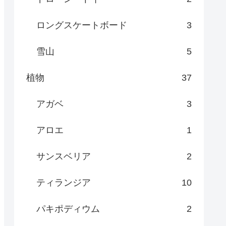
ロングスケートボード
3
雪山
5
植物
37
アガベ
3
アロエ
1
サンスベリア
2
ティランジア
10
パキポディウム
2