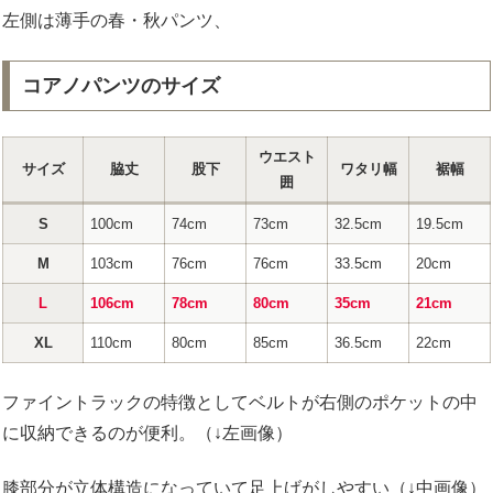
左側は薄手の春・秋パンツ、
コアノパンツのサイズ
ウエスト
サイズ
脇丈
股下
ワタリ幅
裾幅
囲
S
100cm
74cm
73cm
32.5cm
19.5cm
M
103cm
76cm
76cm
33.5cm
20cm
L
106cm
78cm
80cm
35cm
21cm
XL
110cm
80cm
85cm
36.5cm
22cm
ファイントラックの特徴としてベルトが右側のポケットの中
に収納できるのが便利。（↓左画像）
膝部分が立体構造になっていて足上げがしやすい（↓中画像）