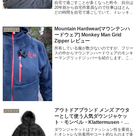
自宅で過ごすことが多くなった昨今、自分は
20年前から自宅作業員なので仕事はほとん
どの時間を自宅で過ごしていて、トレッキン
グやアウトドアが好きなので、トレッキング
ウェアやアウトドアガジェットを自宅で使う
ように選んでいます。秋・冬・春の自宅に
Mountain Hardwear(マウンテンハ
ジャケット
は...
ードウェア) Monkey Man Grid
Zipper レビュー
所有している服が数少ないのですが、フリー
スの中からマウンテンハードウェアのモンキ
ーマングリッドジッパーを紹介します。これ
はフリースの部分が5mm角くらいの小さな
凸凹の四角になっているのが特徴のジャケッ
ト。見た感じがなかなか暖かそうで汗抜け
も...
アウトドアブランド メンズ アウタ
ジャケット
ーとして使う人気ダウンジャケッ
ト・モンベル・Klattermusen・
AURA 24選
ダウンジャケットはファッション性を重視し
たオシャレな街着用やコート的なものまで多