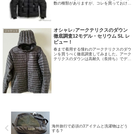
数の種類がありますが、コレを買っておけば
いつでもドコでも着れる、本格的に雪山でも
使えて街着も可能なアウトドアブランドのダ
ウンジャケットを紹介します。本当に寒い
マ...
オシャレ♪アークテリクスのダウン
ジャケット
徹底調査12モデル・セリウム SL レ
ビュー！
春まで着用する憧れのアークテリクスのダウ
ンを買うべく徹底調査してみました。アーク
テリクスのダウンは高耐久（長持ち）でデザ
インもカッコいい（スリムに見える）、そし
て750～850フィルパワーのダウンを封入し
ているので暖かい♪のが特徴。雪山でも...
海外旅行で必須の3アイテムと洗濯物はどう
する？