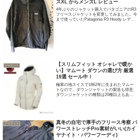
スXL からメンズL レビュー
4年ぶりのジャケット購入でパタゴニアのR3
フリースジャケットを変更してみました。今
まで使っていたPatagonia R3 Hoody レディ
ース XLは多分2012年の製品で2013年春にセ
ールで113.4ドル（当時はドル約90円？）で
個人...
【スリムフィット オシャレで暖か
ジャケット
い】マムート ダウンの選び方 厳選
19選 セール中！
極寒の地スイスで1862年に生まれたマムー
トなので、ダウンジャケットの製造も得意、
ダウンジャケットの種類は20種以上もあっ
てどれも高品質でマムートのダウンを選べば
間違いはありません。ダウンが封入されたジ
ャケットはもともとアイスクライミングや...
真冬の自宅で厚手のフリース考察 パ
ジャケット
ワーストレッチPro素材がいい(カイ
ヤナイト・パワーフーディ)