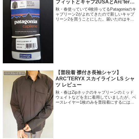
フィットとキャプ2USAとArc’teryx
Phase SL
秋・春使っていて4枚持ってるPatagoniaのキ
ャプリーン2がよれてきたので新しいキャプ
リーン2を買うことにした。届いたのはキャ
プリーン2のアジアンフィットXLサイズ
【普段着 襟付き長袖シャツ】
ベースレイヤー
ARC’TERYX スカイライン LS シャ
ツ レビュー
秋・春はZipネックのキャプリーンのミッド
ウェイトなどを主に着用していましたが、ベ
ースレイヤー1枚のみを普段着にするにはス
ポーティーでオッサンな自分には合わなくな
ってきたので、夏のA/Cシャツのような襟付
きの長袖シャツを着用することにしまし...