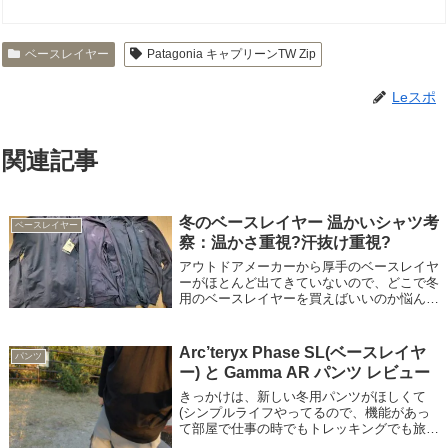
ベースレイヤー
Patagonia キャプリーンTW Zip
Leスポ
関連記事
冬のベースレイヤー 温かいシャツ考
ベースレイヤー
察：温かさ重視?汗抜け重視?
アウトドアメーカーから厚手のベースレイヤ
ーがほとんど出てきていないので、どこで冬
用のベースレイヤーを買えばいいのか悩んで
います。メリノウールは温かいのですが、す
ぐに見た目が悪くなりほつれやすいので長持
ちしません。なので、自分の場合は化学繊
Arc’teryx Phase SL(ベースレイヤ
パンツ
維...
ー) と Gamma AR パンツ レビュー
きっかけは、新しい冬用パンツがほしくて
(シンプルライフやってるので、機能があっ
て部屋で仕事の時でもトレッキングでも旅行
でも着れるやつ)