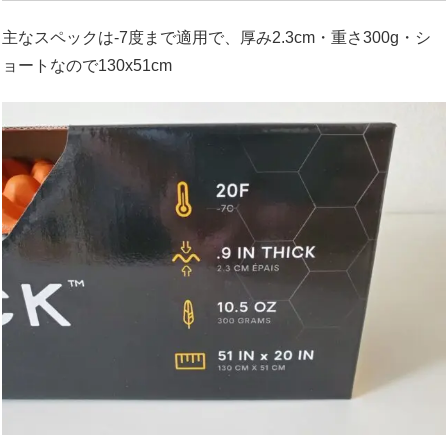
主なスペックは-7度まで適用で、厚み2.3cm・重さ300g・シ
ョートなので130x51cm