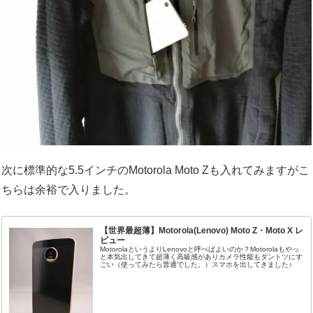
次に標準的な5.5インチのMotorola Moto Zも入れてみますがこ
ちらは余裕で入りました。
【世界最超薄】Motorola(Lenovo) Moto Z・Moto X レ
ビュー
MotorolaというよりLenovoと呼べばよいのか？Motorolaもやっ
と本気出してきて超薄く高級感がありカメラ性能もダントツにす
ごい（使ってみたら普通でした。）スマホを出してきました♪