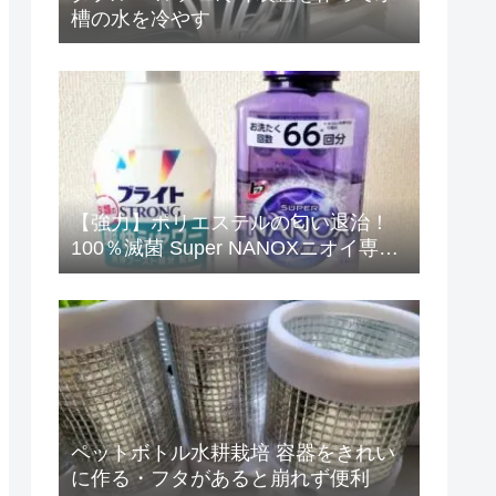
槽の水を冷やす
【強力】ポリエステルの匂い退治！
100％滅菌 Super NANOXニオイ専用
+ブライトSTRONG爽快シャワーで完
璧
ペットボトル水耕栽培 容器をきれい
に作る・フタがあると崩れず便利