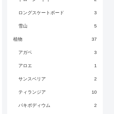
ロングスケートボード
3
雪山
5
植物
37
アガベ
3
アロエ
1
サンスベリア
2
ティランジア
10
パキポディウム
2