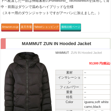
下へ配置した一部は伸縮素材のPontetorto_ Tecnostretchを採用して背
中・前面はダウンで温めるハイブリッドな仕様
（スキー用のダウンジャケットですがアーバンに加えました。）
Amazon.co.jp
楽天市場
Yahoo!ショッピング
価格比較ページ
MAMMUT ZUN IN Hooded Jacket
MAMMUT
ZUN IN Hooded Jacket
93,500 円(税込)
素材
–
インサレーショ
–
ン
フィルパワー
–
重量
–
特長
–
Color
iguana,soft white
camo,black