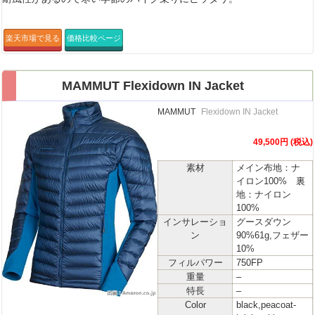
楽天市場で見る
価格比較ページ
MAMMUT Flexidown IN Jacket
MAMMUT
Flexidown IN Jacket
49,500円 (税込)
素材
メイン布地：ナ
イロン100% 裏
地：ナイロン
100%
インサレーショ
グースダウン
ン
90%61g,フェザー
10%
フィルパワー
750FP
重量
–
特長
–
Color
black,peacoat-