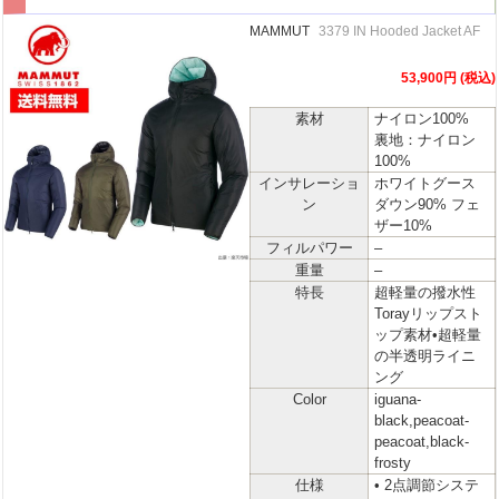
MAMMUT
3379 IN Hooded Jacket AF
53,900円 (税込)
素材
ナイロン100%
裏地：ナイロン
100%
インサレーショ
ホワイトグース
ン
ダウン90% フェ
ザー10%
フィルパワー
–
重量
–
特長
超軽量の撥水性
Torayリップスト
ップ素材•超軽量
の半透明ライニ
ング
Color
iguana-
black,peacoat-
peacoat,black-
frosty
仕様
• 2点調節システ