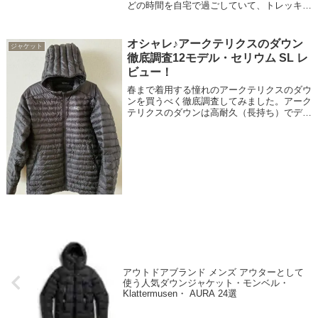
どの時間を自宅で過ごしていて、トレッキン
グやアウトドアが好きなので、トレッキング
ウェアやアウトドアガジェットを自宅で使う
ように選んでいます。秋・冬・春の自宅に
オシャレ♪アークテリクスのダウン
ジャケット
は...
徹底調査12モデル・セリウム SL レ
ビュー！
春まで着用する憧れのアークテリクスのダウ
ンを買うべく徹底調査してみました。アーク
テリクスのダウンは高耐久（長持ち）でデザ
インもカッコいい（スリムに見える）、そし
て750～850フィルパワーのダウンを封入し
ているので暖かい♪のが特徴。雪山でも...
アウトドアブランド メンズ アウターとして
使う人気ダウンジャケット・モンベル・
Klattermusen・ AURA 24選