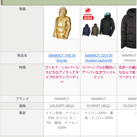
画像
商品名
MAMMUT THE IN
MAMMUT 3379 IN
MAMMUT 
Anorak
Hooded Jacket AF
Hooded 
特徴
ゴールド・シルバー ピ
リバーシブルが面白い
北京一の超
カピカなアノラックタ
アーバンなダウンジャ
ちなんで名
イプのダウンフーディ
ケット
フーデッド
ー
ブランド
MAMMUT
MAMMUT
MAM
価格
126,500円 (税込)
53,900円 (税込)
93,500
素材
メイン布地：ナイロン
ナイロン100% 裏
–
93% ポリウレタン
地：ナイロン100%
7% 裏地：ナイロン
100%