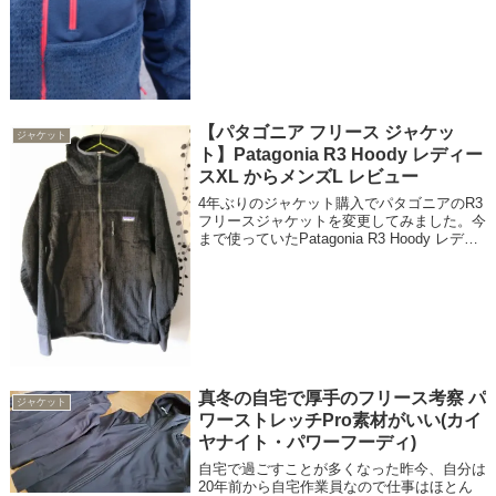
も...
【パタゴニア フリース ジャケッ
ジャケット
ト】Patagonia R3 Hoody レディー
スXL からメンズL レビュー
4年ぶりのジャケット購入でパタゴニアのR3
フリースジャケットを変更してみました。今
まで使っていたPatagonia R3 Hoody レディ
ース XLは多分2012年の製品で2013年春にセ
ールで113.4ドル（当時はドル約90円？）で
個人...
真冬の自宅で厚手のフリース考察 パ
ジャケット
ワーストレッチPro素材がいい(カイ
ヤナイト・パワーフーディ)
自宅で過ごすことが多くなった昨今、自分は
20年前から自宅作業員なので仕事はほとん