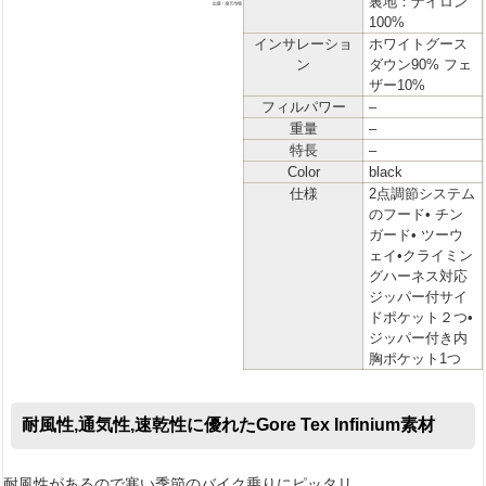
裏地：ナイロン
100%
インサレーショ
ホワイトグース
ン
ダウン90% フェ
ザー10%
フィルパワー
–
重量
–
特長
–
Color
black
仕様
2点調節システム
のフード• チン
ガード• ツーウ
ェイ•クライミン
グハーネス対応
ジッパー付サイ
ドポケット２つ•
ジッパー付き内
胸ポケット1つ
耐風性,通気性,速乾性に優れたGore Tex Infinium素材
耐風性があるので寒い季節のバイク乗りにピッタリ。