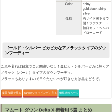
Color
shiny
gold,black,shiny
silver
仕様
両サイド腕下まで
開くファスナー・
袖口カフ・ヘムの
ドローコード
ゴールド・シルバー ピカピカなアノラックタイプのダウ
ンフーディー
これを着れば目立つこと間違いなし！金ピカ・シルバーピカに輝くア
ノラック（パーカ）タイプのダウンフーディ。
ブラックもありますので目立たないのが好きな方は黒をどうぞ。
楽天市場で見る
Yahoo!ショッピングで見る
価格比較ページ
マムート ダウン Delta X 街着用 5選 まとめ