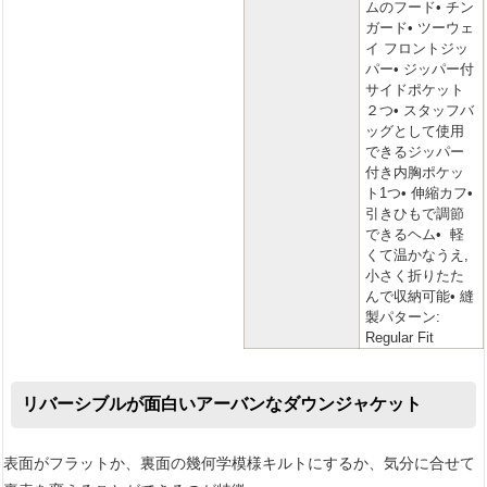
ムのフード• チン
ガード• ツーウェ
イ フロントジッ
パー• ジッパー付
サイドポケット
２つ• スタッフバ
ッグとして使用
できるジッパー
付き内胸ポケッ
ト1つ• 伸縮カフ•
引きひもで調節
できるヘム• 軽
くて温かなうえ,
小さく折りたた
んで収納可能• 縫
製パターン:
Regular Fit
リバーシブルが面白いアーバンなダウンジャケット
表面がフラットか、裏面の幾何学模様キルトにするか、気分に合せて