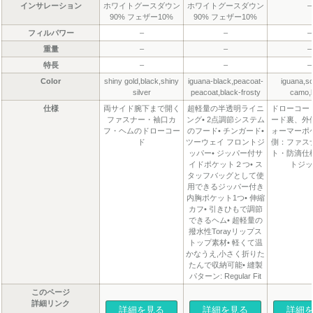
インサレーション
ホワイトグースダウン
ホワイトグースダウン
–
90% フェザー10%
90% フェザー10%
フィルパワー
–
–
–
重量
–
–
–
特長
–
–
–
Color
shiny gold,black,shiny
iguana-black,peacoat-
iguana,so
silver
peacoat,black-frosty
camo,
仕様
両サイド腕下まで開く
超軽量の半透明ライニ
ドローコー
ファスナー・袖口カ
ング• 2点調節システム
ード裏、外
フ・ヘムのドローコー
のフード• チンガード•
ォーマーポ
ド
ツーウェイ フロントジ
側：ファス
ッパー• ジッパー付サ
ト・防滴仕
イドポケット２つ• ス
トジッ
タッフバッグとして使
用できるジッパー付き
内胸ポケット1つ• 伸縮
カフ• 引きひもで調節
できるヘム• 超軽量の
撥水性Torayリップス
トップ素材• 軽くて温
かなうえ,小さく折りた
たんで収納可能• 縫製
パターン: Regular Fit
このページ
詳細リンク
詳細を見る
詳細を見る
詳細