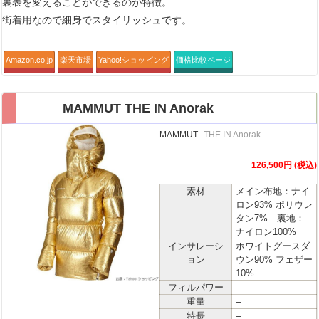
裏表を変えることができるのが特徴。
街着用なので細身でスタイリッシュです。
Amazon.co.jp
楽天市場
Yahoo!ショッピング
価格比較ページ
MAMMUT THE IN Anorak
MAMMUT
THE IN Anorak
126,500円 (税込)
素材
メイン布地：ナイ
ロン93% ポリウレ
タン7% 裏地：
ナイロン100%
インサレーシ
ホワイトグースダ
ョン
ウン90% フェザー
10%
フィルパワー
–
重量
–
特長
–