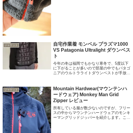
ているときにイラつくことはあります！
自宅作業着 モンベル プラズマ1000
ジャケット
VS Patagonia Ultralight ダウンベス
ト
今年の冬は福岡でもかなり寒冬で、5度以下
に下がることが多いので部屋の中でもパタゴ
ニアのウルトラライトダウンベストが手放せ
ませんでしたが、ダウンベストが一枚しか無
かったので、ちょっと季節が終わりそうです
がモンベルのプラズマ1000ダウンベスト...
Mountain Hardwear(マウンテンハ
ジャケット
ードウェア) Monkey Man Grid
Zipper レビュー
所有している服が数少ないのですが、フリー
スの中からマウンテンハードウェアのモンキ
ーマングリッドジッパーを紹介します。これ
はフリースの部分が5mm角くらいの小さな
凸凹の四角になっているのが特徴のジャケッ
ト。見た感じがなかなか暖かそうで汗抜け