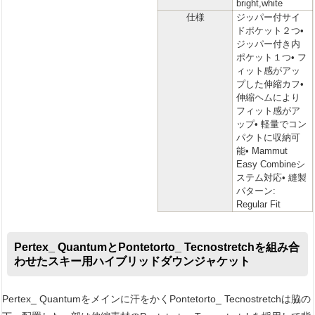
bright,white
仕様
ジッパー付サイ
ドポケット２つ•
ジッパー付き内
ポケット１つ• フ
ィット感がアッ
プした伸縮カフ•
伸縮ヘムにより
フィット感がア
ップ• 軽量でコン
パクトに収納可
能• Mammut
Easy Combineシ
ステム対応• 縫製
パターン:
Regular Fit
Pertex_ QuantumとPontetorto_ Tecnostretchを組み合
わせたスキー用ハイブリッドダウンジャケット
Pertex_ Quantumをメインに汗をかくPontetorto_ Tecnostretchは脇の