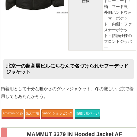
仕様
ドローコード：
袖、フード裏、
外側ハンドウォ
ーマーポケッ
ト・内側：ファ
スナーポケッ
ト・防滴仕様の
フロントジッパ
ー
北京一の超高層ビルにちなんで名づけられたフーデッド
ジャケット
街着用として十分な暖かさのダウンジャケット、冬の厳しい北京で着
用してもあたたかそう。
Amazon.co.jp
楽天市場
Yahoo!ショッピング
価格比較ページ
MAMMUT 3379 IN Hooded Jacket AF